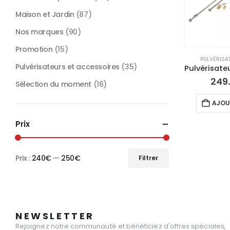
Maison et Jardin
(87)
Nos marques
(90)
Promotion
(15)
PULVÉRISA
Pulvérisateurs et accessoires
(35)
249
Sélection du moment
(16)
AJOU
Prix
Prix :
240€
—
250€
Filtrer
Prix
Prix
min
max
NEWSLETTER
Rejoignez notre communauté et bénéficiez d'offres spéciales,