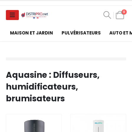
0
MAISON ET JARDIN
PULVÉRISATEURS
AUTO ET
Aquasine : Diffuseurs,
humidificateurs,
brumisateurs