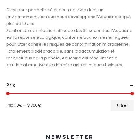
C’est pour permettre à chacun de vivre dans un
environnement sain que nous développons l’Aquasine depuis
plus de 10 ans.
Solution de désinfection efficace dès 30 secondes, l’Aquasine
est la réponse écologique, conforme aux normes en vigueur
pour lutter contre les risques de contamination microbienne.
Totalement biodégradable, sans bioaccumulation et
respectueux de la planète, Aquasine est résolument la
solution alternative aux désinfectants chimiques toxiques.
Prix
Prix :
10€
—
3 350€
Filtrer
Prix
Prix
min
max
NEWSLETTER