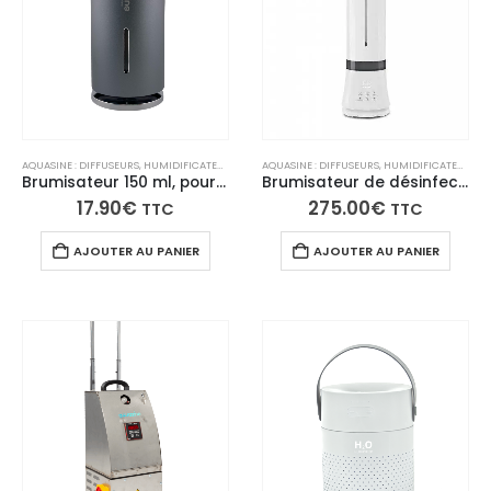
AQUASINE : DIFFUSEURS, HUMIDIFICATEURS, BRUMISATEURS
,
HUMIDIFICATEURS
AQUASINE : DIFFUSEURS, HUMIDIFICATEURS, BRUMISATEURS
Brumisateur 150 ml, pour purifier et hydrater l’air, idéal pour chambre bébé, bureau, salon et petits espaces.
Brumisateur de désinfection aquahome xl
17.90
€
275.00
€
TTC
TTC
AJOUTER AU PANIER
AJOUTER AU PANIER