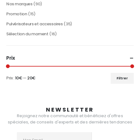
Nos marques
(90)
Promotion
(15)
Pulvérisateurs et accessoires
(35)
Sélection du moment
(16)
Prix
Prix :
10€
—
20€
Filtrer
Prix
Prix
min
max
NEWSLETTER
Rejoignez notre communauté et bénéficiez d'offres
spéciales, de conseils d'experts et des dernières tendances