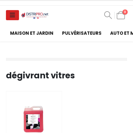
0
MAISON ET JARDIN
PULVÉRISATEURS
AUTO ET
dégivrant vitres