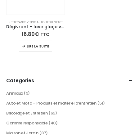
NETTOYANTS VITRES AUTO
,
TECH N'FAST
Dégivrant – lave glaçe voiture
16.80
€
TTC
LIRE LA SUITE
Categories
Animaux
(9)
Auto et Moto – Produits et matériel d’entretien
(51)
Bricolage et Entretien
(65)
Gamme responsable
(40)
Maison et Jardin
(87)