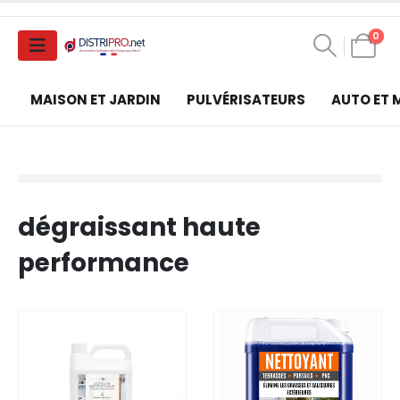
0
MAISON ET JARDIN
PULVÉRISATEURS
AUTO ET
dégraissant haute
performance