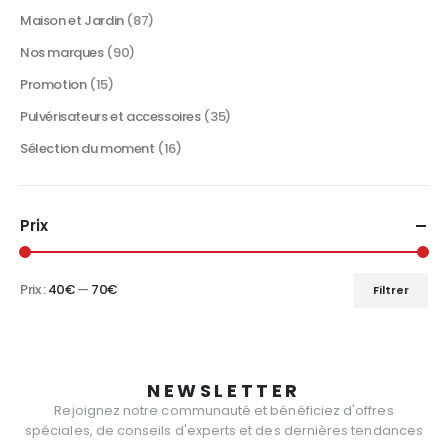
Maison et Jardin
(87)
Nos marques
(90)
Promotion
(15)
Pulvérisateurs et accessoires
(35)
Sélection du moment
(16)
Prix
Prix :
40€
—
70€
Filtrer
Prix
Prix
min
max
NEWSLETTER
Rejoignez notre communauté et bénéficiez d'offres
spéciales, de conseils d'experts et des dernières tendances