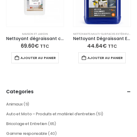
MAISON ET JARDIN
NETTOYANTS MULTI-SURFACES EXTÉRIEUR
,
PRO
Nettoyant dégraissant concentré ultra-puissant
Nettoyant Dégraissant Extérieur Concentré | Terrasses, PVC, Portails & Volets – Fasti’OUT
69.60
€
44.64
€
TTC
TTC
AJOUTER AU PANIER
AJOUTER AU PANIER
Categories
Animaux
(9)
Auto et Moto – Produits et matériel d’entretien
(51)
Bricolage et Entretien
(65)
Gamme responsable
(40)