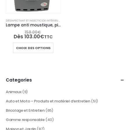
DÉSINFECTANT ET INSECTICIDE INTÉRIEUR
,
DÉSINFECTANTS ET INSECTICIDES RESPONSABLES
,
SÉ
Lampe anti moustique, piège à moustiques, anti insectes – Traite jusqu’à 180m²- insectivor
158.00
€
Dès
103.00
€
TTC
Ce
CHOIX DES OPTIONS
produit
a
plusieurs
variations.
Les
Categories
options
peuvent
Animaux
(9)
être
Auto et Moto – Produits et matériel d’entretien
(51)
choisies
sur
Bricolage et Entretien
(65)
la
Gamme responsable
(40)
page
du
Maison et Jardin
(87)