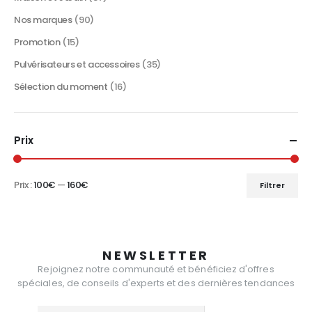
produit
Nos marques
(90)
Promotion
(15)
Pulvérisateurs et accessoires
(35)
Sélection du moment
(16)
Prix
Prix :
100€
—
160€
Filtrer
Prix
Prix
min
max
NEWSLETTER
Rejoignez notre communauté et bénéficiez d'offres
spéciales, de conseils d'experts et des dernières tendances