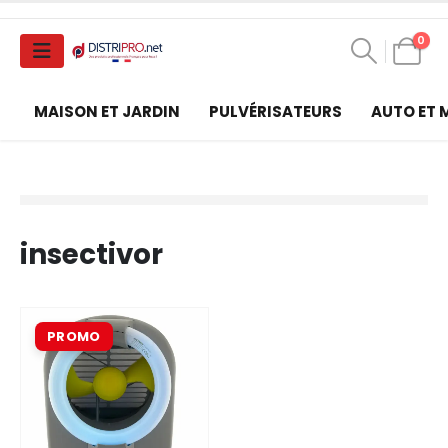
0
MAISON ET JARDIN
PULVÉRISATEURS
AUTO ET
insectivor
PROMO