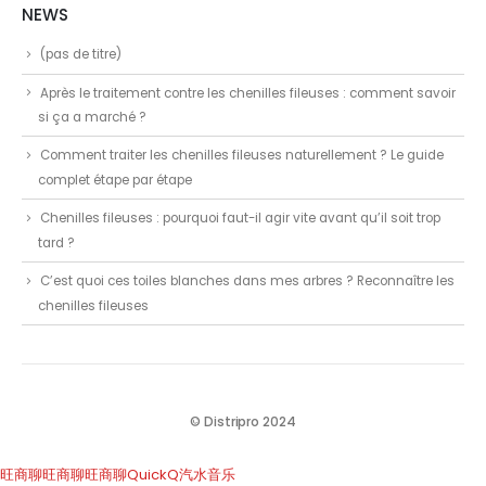
NEWS
(pas de titre)
Après le traitement contre les chenilles fileuses : comment savoir
si ça a marché ?
Comment traiter les chenilles fileuses naturellement ? Le guide
complet étape par étape
Chenilles fileuses : pourquoi faut-il agir vite avant qu’il soit trop
tard ?
C’est quoi ces toiles blanches dans mes arbres ? Reconnaître les
chenilles fileuses
© Distripro 2024
旺商聊
旺商聊
旺商聊
QuickQ
汽水音乐