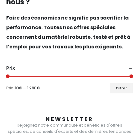
nous ?
Faire des économies ne signifie pas sacrifier la
performance. Toutes nos offres spéciales
concernent du matériel robuste, testé et prêt à
l’emploi pour vos travaux les plus exigeants.
Prix
Prix :
10€
—
1 290€
Filtrer
Prix
Prix
min
max
NEWSLETTER
Rejoignez notre communauté et bénéficiez d'offres
spéciales, de conseils d'experts et des dernières tendances