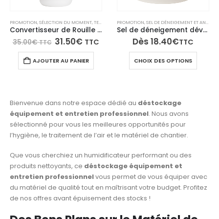
la
page
PROMOTION
,
SÉLECTION DU MOMENT
,
TECH N'FAST
PROMOTION
,
TRAITEMENT DE LA ROUILLE
,
SEL DE DÉNEIGEMENT ET ANTI-GEL
du
Convertisseur de Rouille Stop Rouille – Traitement Anti-Corrosion Métal, Neutralise la Rouille et Protège Durablement
Sel de déneigement déverglaçant – D’NEIGE
produit
31.50
€
Dès
18.40
€
TTC
TTC
35.00
€
TTC
Ce
AJOUTER AU PANIER
CHOIX DES OPTIONS
produi
a
plusie
variati
Bienvenue dans notre espace dédié au
déstockage
Les
équipement et entretien professionnel
. Nous avons
option
sélectionné pour vous les meilleures opportunités pour
peuve
l’hygiène, le traitement de l’air et le matériel de chantier.
être
choisi
Que vous cherchiez un humidificateur performant ou des
sur
produits nettoyants, ce
déstockage équipement et
la
entretien professionnel
vous permet de vous équiper avec
page
du matériel de qualité tout en maîtrisant votre budget. Profitez
du
de nos offres avant épuisement des stocks !
produi