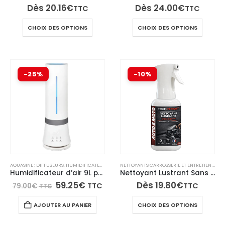
produit
Dès
20.16
€
Dès
24.00
€
TTC
TTC
Ce
Ce
CHOIX DES OPTIONS
CHOIX DES OPTIONS
produit
produi
a
a
plusieurs
plusie
variations.
variati
-25%
-10%
Les
Les
options
option
peuvent
peuve
être
être
choisies
choisi
sur
sur
la
la
page
page
AQUASINE : DIFFUSEURS, HUMIDIFICATEURS, BRUMISATEURS
,
HUMIDIFICATEURS
,
PROMOTION
NETTOYANTS CARROSSERIE ET ENTRETIEN EXTÉRIEUR
du
du
Humidificateur d’air 9L pour chambre, bureau, espace commercial.
Nettoyant Lustrant Sans Rinçage – Intérieur & Extérieur Auto/Moto – 500 ml – TECH N’FAST
produit
produi
59.25
€
Dès
19.80
€
TTC
TTC
79.00
€
TTC
Ce
AJOUTER AU PANIER
CHOIX DES OPTIONS
produi
a