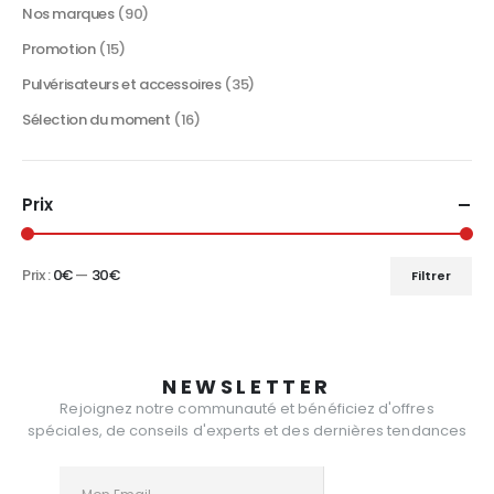
produit
Nos marques
(90)
Promotion
(15)
Pulvérisateurs et accessoires
(35)
Sélection du moment
(16)
Prix
Prix :
0€
—
30€
Filtrer
Prix
Prix
min
max
NEWSLETTER
Rejoignez notre communauté et bénéficiez d'offres
spéciales, de conseils d'experts et des dernières tendances