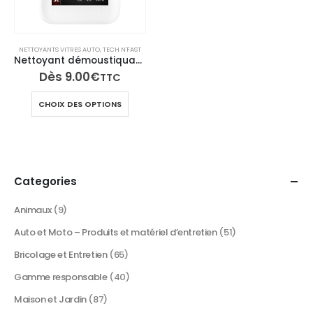
NETTOYANTS VITRES AUTO
,
TECH N'FAST
Nettoyant démoustiquant pare-brise, anti-buée, élimine insectes, traces et saletés – PAREX
Dès
9.00
€
TTC
Ce
CHOIX DES OPTIONS
produit
a
plusieurs
variations.
Les
Categories
options
peuvent
Animaux
(9)
être
Auto et Moto – Produits et matériel d’entretien
(51)
choisies
sur
Bricolage et Entretien
(65)
la
Gamme responsable
(40)
page
du
Maison et Jardin
(87)