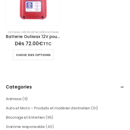
OUTIWAX
,
PIÈCES DÉTACHÉES OUTIWAX
Batterie Outiwax 12V pour pulvérisateur Jetwax 35 – Batterie externe rechargeable Lithium-ion – Sans effet mémoire
Dès
72.00
€
TTC
Ce
CHOIX DES OPTIONS
produit
a
plusieurs
variations.
Les
Categories
options
peuvent
Animaux
(9)
être
Auto et Moto – Produits et matériel d’entretien
(51)
choisies
sur
Bricolage et Entretien
(65)
la
Gamme responsable
(40)
page