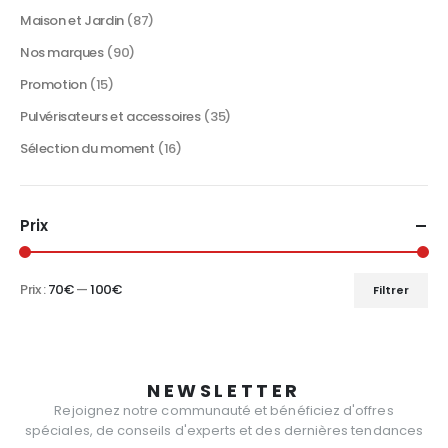
du
Maison et Jardin
(87)
produit
Nos marques
(90)
Promotion
(15)
Pulvérisateurs et accessoires
(35)
Sélection du moment
(16)
Prix
Prix :
70€
—
100€
Filtrer
Prix
Prix
min
max
NEWSLETTER
Rejoignez notre communauté et bénéficiez d'offres
spéciales, de conseils d'experts et des dernières tendances