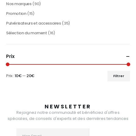
Nos marques
(90)
Promotion
(15)
Pulvérisateurs et accessoires
(35)
Sélection du moment
(16)
Prix
Prix :
10€
—
20€
Filtrer
Prix
Prix
min
max
NEWSLETTER
Rejoignez notre communauté et bénéficiez d'offres
spéciales, de conseils d'experts et des dernières tendances