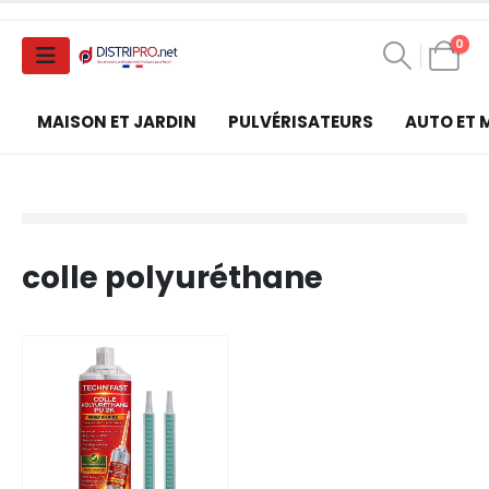
0
MAISON ET JARDIN
PULVÉRISATEURS
AUTO ET
colle polyuréthane