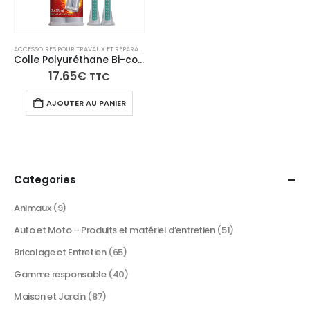
ACCESSOIRES POUR TRAVAUX ET RÉPARATIONS
,
COLLES ET ADHÉSIFS PROFESSIONNELS
,
TECH N'FA
Colle Polyuréthane Bi-composants PU 2K – Haute résistance multi-supports – 50 ml
17.65
€
TTC
AJOUTER AU PANIER
Categories
Animaux
(9)
Auto et Moto – Produits et matériel d’entretien
(51)
Bricolage et Entretien
(65)
Gamme responsable
(40)
Maison et Jardin
(87)