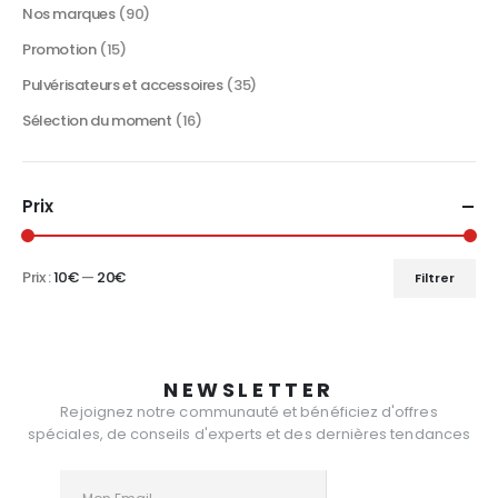
Nos marques
(90)
Promotion
(15)
Pulvérisateurs et accessoires
(35)
Sélection du moment
(16)
Prix
Prix :
10€
—
20€
Filtrer
Prix
Prix
min
max
NEWSLETTER
Rejoignez notre communauté et bénéficiez d'offres
spéciales, de conseils d'experts et des dernières tendances