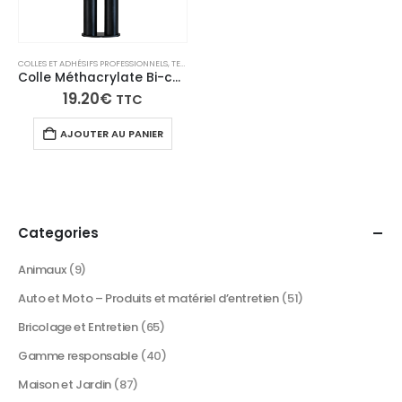
COLLES ET ADHÉSIFS PROFESSIONNELS
,
TECH N'FAST
Colle Méthacrylate Bi-composant Prise Rapide TECH N’FAST – Seringue de 2 x 12,5 ml
19.20
€
TTC
AJOUTER AU PANIER
Categories
Animaux
(9)
Auto et Moto – Produits et matériel d’entretien
(51)
Bricolage et Entretien
(65)
Gamme responsable
(40)
Maison et Jardin
(87)