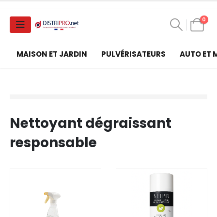
0
MAISON ET JARDIN
PULVÉRISATEURS
AUTO ET
Nettoyant dégraissant
responsable