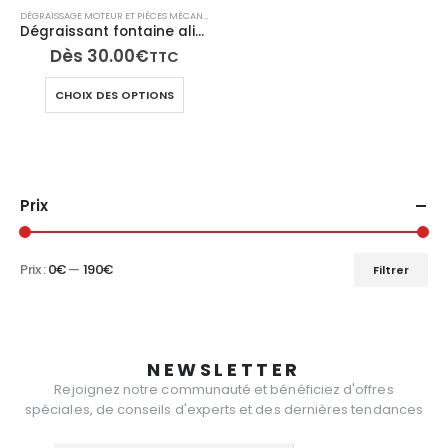
DÉGRAISSAGE MOTEUR ET PIÈCES MÉCANIQUES
,
NETTOYANT DÉGRAISSANT RESPONSABLE
,
TECH N
du
du
Dégraissant fontaine alimentaire en phase aqueuse
produit
produi
Dès
30.00
€
TTC
Ce
CHOIX DES OPTIONS
produit
a
plusieurs
variations.
Les
Prix
options
peuvent
être
Prix :
0€
—
190€
Filtrer
Prix
Prix
choisies
sur
min
max
la
page
NEWSLETTER
du
Rejoignez notre communauté et bénéficiez d'offres
produit
spéciales, de conseils d'experts et des dernières tendances