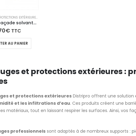
HYDROFUGES ET PROTECTIONS EXTÉRIEURES
,
TECH N'FAST
Hydrofuge façade solvanté – HYDRO’MUR
70
€
TTC
TER AU PANIER
uges et protections extérieures : 
es
ges et protections extérieures
Distripro offrent une solution
idité et les infiltrations d’eau
. Ces produits créent une barriè
es matériaux, tout en laissant respirer les surfaces. Ainsi, vos f
ges professionnels
sont adaptés à de nombreux supports : pier