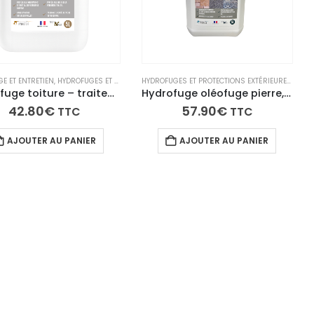
ÉABILISANTS
T TRAITEMENTS IMPERMÉABILISANTS
E ET ENTRETIEN
,
SÉLECTION DU MOMENT
,
HYDROFUGES ET PROTECTIONS EXTÉRIEURES
,
,
TECH N'FAST
TECH N'FAST
,
HYDROFUGES ET TRAITEMENT
HYDROFUGES ET PROTECTIONS EXTÉRIEURES
,
HYDR
Hydrofuge toiture – traitement imperméabilisant toit béton et terre cuite – HYDROTOIT
Hydrofuge oléofuge pierre, béton, pavé anti-tâche en phase aqueuse – Bidon de 5L
42.80
€
57.90
€
TTC
TTC
AJOUTER AU PANIER
AJOUTER AU PANIER