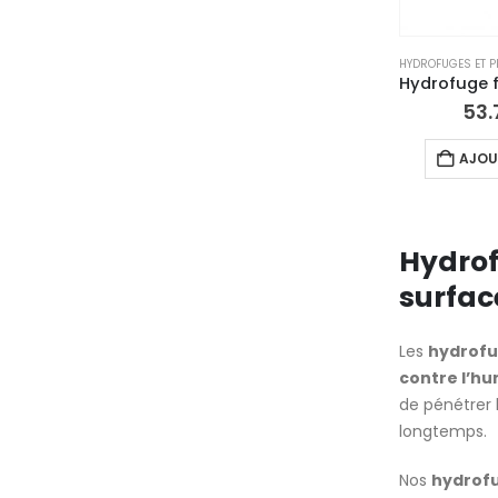
53.
AJOU
Hydrof
surfac
Les
hydrofu
contre l’hum
de pénétrer l
longtemps.
Nos
hydrofu