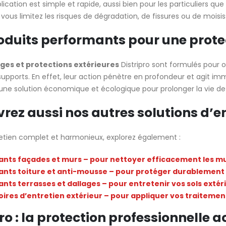
plication est simple et rapide, aussi bien pour les particuliers q
vous limitez les risques de dégradation, de fissures ou de moisiss
oduits performants pour une prote
ges et protections extérieures
Distripro sont formulés pour of
supports. En effet, leur action pénètre en profondeur et agit im
une solution économique et écologique pour prolonger la vie de 
rez aussi nos autres solutions d’en
etien complet et harmonieux, explorez également :
nts façades et murs – pour nettoyer efficacement les mu
nts toiture et anti-mousse – pour protéger durablement 
nts terrasses et dallages – pour entretenir vos sols extér
ires d’entretien extérieur – pour appliquer vos traitement
ro : la protection professionnelle a