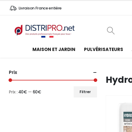
Livraison France entière
MAISON ET JARDIN
PULVÉRISATEURS
Prix
Hydro
Prix :
40€
—
60€
Filtrer
Prix
Prix
min
max