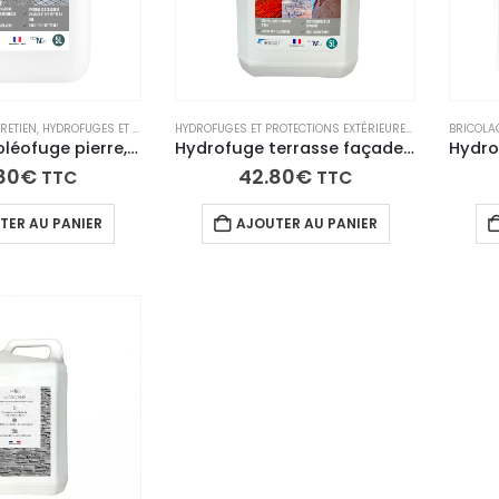
RETIEN
,
HYDROFUGES ET PROTECTIONS EXTÉRIEURES
,
HYDROFUGES ET TRAITEMENTS IMPERM
HYDROFUGES ET PROTECTIONS EXTÉRIEURES
,
HYDROFUGES E
BRICOLAG
Hydrofuge oléofuge pierre, béton, pavé – surfaces poreuses – anti-tâche – protection imperméabilisante – HYDROLEO
Hydrofuge terrasse façade toiture – protège béton, pierre, tuile, crépi – HYDROSTOP
80
€
42.80
€
TTC
TTC
TER AU PANIER
AJOUTER AU PANIER