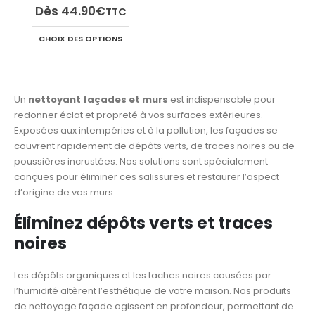
produit
Dès
44.90
€
TTC
Ce
CHOIX DES OPTIONS
produit
a
plusieurs
variations.
Un
nettoyant façades et murs
est indispensable pour
Les
redonner éclat et propreté à vos surfaces extérieures.
options
Exposées aux intempéries et à la pollution, les façades se
peuvent
couvrent rapidement de dépôts verts, de traces noires ou de
être
poussières incrustées. Nos solutions sont spécialement
choisies
conçues pour éliminer ces salissures et restaurer l’aspect
sur
d’origine de vos murs.
la
page
Éliminez dépôts verts et traces
du
noires
produit
Les dépôts organiques et les taches noires causées par
l’humidité altèrent l’esthétique de votre maison. Nos produits
de nettoyage façade agissent en profondeur, permettant de