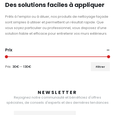
Des solutions faciles à appliquer
Prêts à l’emploi ou à diluer, nos produits de nettoyage façade
sont simples à utiliser et permettent un résultat rapide. Que
vous soyez particulier ou professionnel, vous disposez d’une
solution fiable et efficace pour entretenir vos murs extérieurs.
Prix
Prix :
30€
—
130€
Filtrer
Prix
Prix
min
max
NEWSLETTER
Rejoignez notre communauté et bénéficiez d'offres
spéciales, de conseils d'experts et des dernières tendances