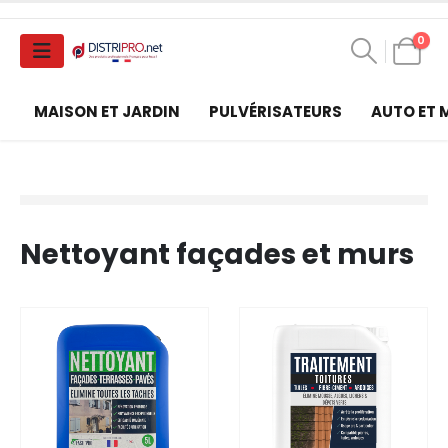
0
MAISON ET JARDIN
PULVÉRISATEURS
AUTO ET
Nettoyant façades et murs