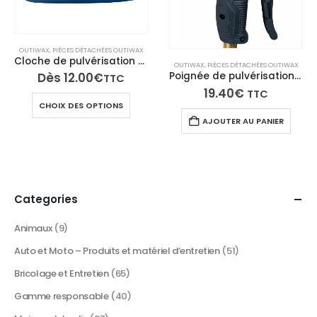
OUTIWAX
,
PIÈCES DÉTACHÉES OUTIWAX
Cloche de pulvérisation pour jardin
OUTIWAX
,
PIÈCES DÉTACHÉES OUTIWAX
Poignée de pulvérisation JetWax 35
Dès
12.00
€
TTC
19.40
€
TTC
Ce
CHOIX DES OPTIONS
produit
AJOUTER AU PANIER
a
plusieurs
variations.
Les
options
Categories
peuvent
être
Animaux
(9)
choisies
Auto et Moto – Produits et matériel d’entretien
(51)
sur
la
Bricolage et Entretien
(65)
page
Gamme responsable
(40)
du