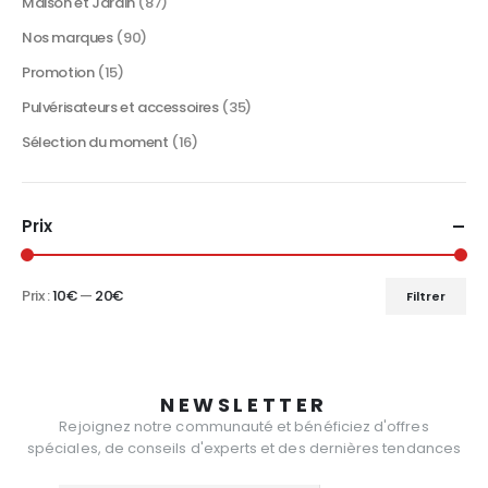
produit
Maison et Jardin
(87)
Nos marques
(90)
Promotion
(15)
Pulvérisateurs et accessoires
(35)
Sélection du moment
(16)
Prix
Prix :
10€
—
20€
Filtrer
Prix
Prix
min
max
NEWSLETTER
Rejoignez notre communauté et bénéficiez d'offres
spéciales, de conseils d'experts et des dernières tendances