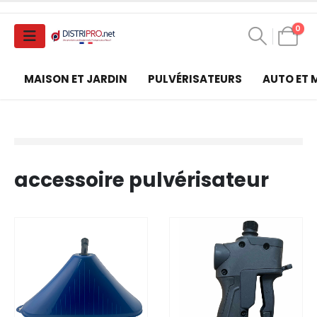
0
MAISON ET JARDIN
PULVÉRISATEURS
AUTO ET
accessoire pulvérisateur