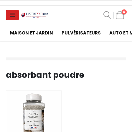
0
MAISON ET JARDIN
PULVÉRISATEURS
AUTO ET
absorbant poudre