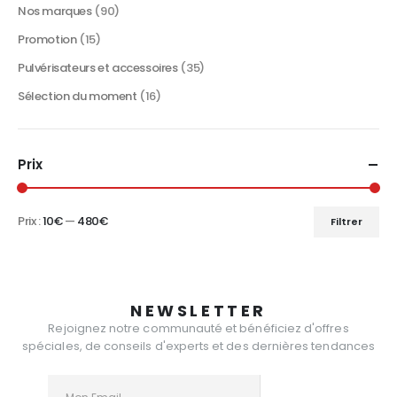
produit
Nos marques
(90)
Promotion
(15)
Pulvérisateurs et accessoires
(35)
Sélection du moment
(16)
Prix
Prix :
10€
—
480€
Filtrer
Prix
Prix
min
max
NEWSLETTER
Rejoignez notre communauté et bénéficiez d'offres
spéciales, de conseils d'experts et des dernières tendances