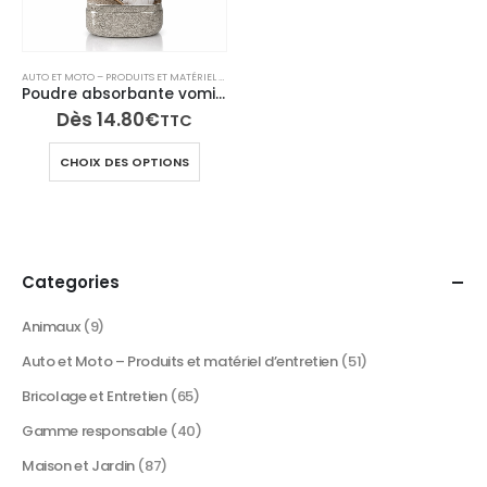
AUTO ET MOTO – PRODUITS ET MATÉRIEL D’ENTRETIEN
,
NETTOYANTS CUISINE ET ÉLECTROMÉNAG
Poudre absorbante vomi urine GelAbs – Gélifiant désodorisant
Dès
14.80
€
TTC
Ce
CHOIX DES OPTIONS
produit
a
plusieurs
variations.
Les
Categories
options
peuvent
Animaux
(9)
être
Auto et Moto – Produits et matériel d’entretien
(51)
choisies
sur
Bricolage et Entretien
(65)
la
Gamme responsable
(40)
page
du
Maison et Jardin
(87)