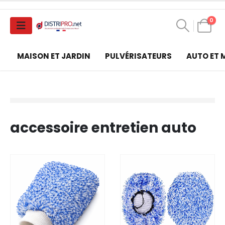
0
MAISON ET JARDIN
PULVÉRISATEURS
AUTO ET
accessoire entretien auto