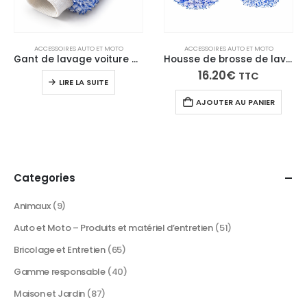
ACCESSOIRES AUTO ET MOTO
ACCESSOIRES AUTO ET MOTO
Gant de lavage voiture en microfibre ultra douce – Nettoyage sans rayures
Housse de brosse de lavage voiture en microfibre
16.20
€
TTC
LIRE LA SUITE
AJOUTER AU PANIER
Categories
Animaux
(9)
Auto et Moto – Produits et matériel d’entretien
(51)
Bricolage et Entretien
(65)
Gamme responsable
(40)
Maison et Jardin
(87)