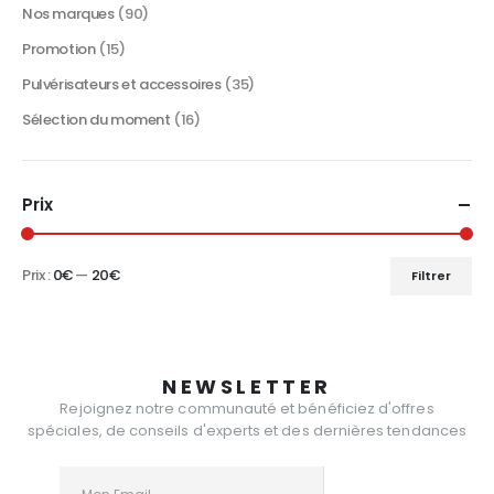
Nos marques
(90)
Promotion
(15)
Pulvérisateurs et accessoires
(35)
Sélection du moment
(16)
Prix
Prix :
0€
—
20€
Filtrer
Prix
Prix
min
max
NEWSLETTER
Rejoignez notre communauté et bénéficiez d'offres
spéciales, de conseils d'experts et des dernières tendances