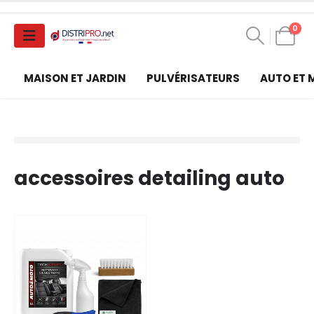
0
MAISON ET JARDIN
PULVÉRISATEURS
AUTO ET
accessoires detailing auto