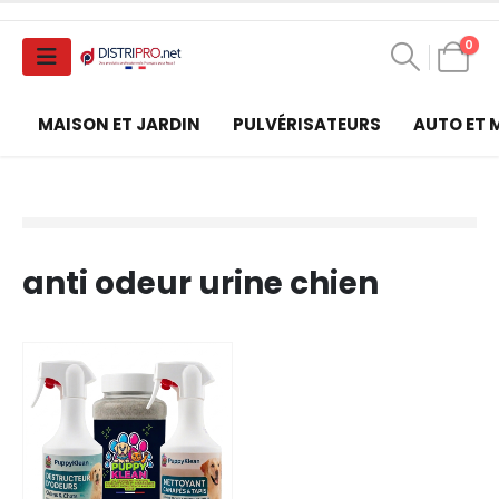
0
MAISON ET JARDIN
PULVÉRISATEURS
AUTO ET
anti odeur urine chien