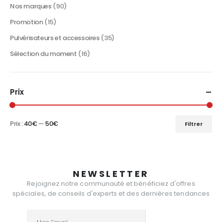
Nos marques
(90)
Promotion
(15)
Pulvérisateurs et accessoires
(35)
Sélection du moment
(16)
Prix
Prix :
40€
—
50€
Filtrer
Prix
Prix
min
max
NEWSLETTER
Rejoignez notre communauté et bénéficiez d'offres
spéciales, de conseils d'experts et des dernières tendances