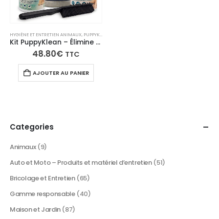
HYGIÈNE ET ENTRETIEN ANIMAUX
,
PUPPYKLEAN
Kit PuppyKlean – Élimine Odeurs, Urine & Taches de Chiot
48.80
€
TTC
AJOUTER AU PANIER
Categories
Animaux
(9)
Auto et Moto – Produits et matériel d’entretien
(51)
Bricolage et Entretien
(65)
Gamme responsable
(40)
Maison et Jardin
(87)