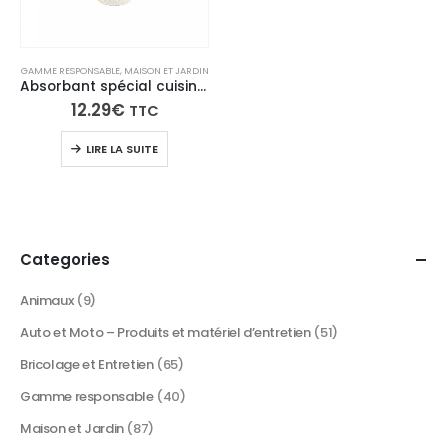
GAMME RESPONSABLE
,
MAISON ET JARDIN
Absorbant spécial cuisine – COOK’ABS
12.29
€
TTC
LIRE LA SUITE
Categories
Animaux
(9)
Auto et Moto – Produits et matériel d’entretien
(51)
Bricolage et Entretien
(65)
Gamme responsable
(40)
Maison et Jardin
(87)