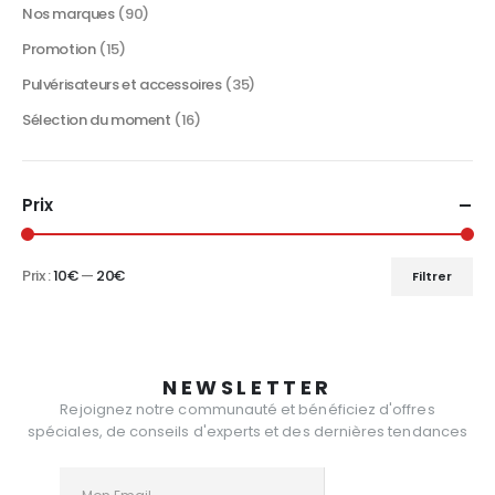
Nos marques
(90)
Promotion
(15)
Pulvérisateurs et accessoires
(35)
Sélection du moment
(16)
Prix
Prix :
10€
—
20€
Filtrer
Prix
Prix
min
max
NEWSLETTER
Rejoignez notre communauté et bénéficiez d'offres
spéciales, de conseils d'experts et des dernières tendances