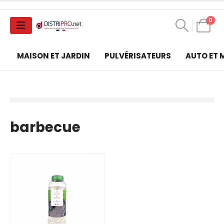
0
MAISON ET JARDIN
PULVÉRISATEURS
AUTO ET
barbecue