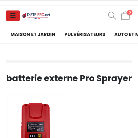
0
MAISON ET JARDIN
PULVÉRISATEURS
AUTO ET
batterie externe Pro Sprayer