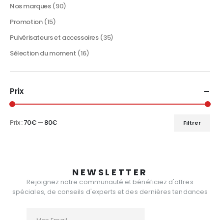
Nos marques
(90)
Promotion
(15)
Pulvérisateurs et accessoires
(35)
Sélection du moment
(16)
Prix
Prix :
70€
—
80€
Filtrer
Prix
Prix
min
max
NEWSLETTER
Rejoignez notre communauté et bénéficiez d'offres
spéciales, de conseils d'experts et des dernières tendances