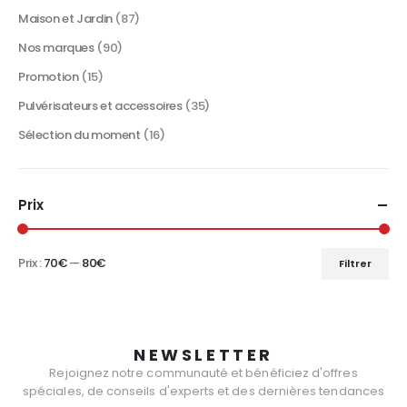
Maison et Jardin
(87)
Nos marques
(90)
Promotion
(15)
Pulvérisateurs et accessoires
(35)
Sélection du moment
(16)
Prix
Prix :
70€
—
80€
Filtrer
Prix
Prix
min
max
NEWSLETTER
Rejoignez notre communauté et bénéficiez d'offres
spéciales, de conseils d'experts et des dernières tendances