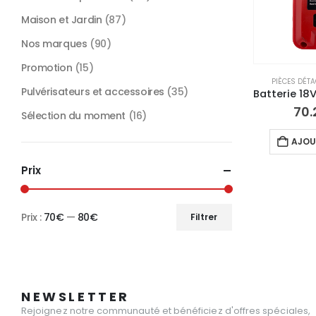
Maison et Jardin
(87)
Nos marques
(90)
Promotion
(15)
PIÈCES DÉT
Pulvérisateurs et accessoires
(35)
70.
Sélection du moment
(16)
AJOU
Prix
Prix :
70€
—
80€
Filtrer
Prix
Prix
min
max
NEWSLETTER
Rejoignez notre communauté et bénéficiez d'offres spéciales,