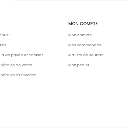
la
page
du
MON COMPTE
produit
nous ?
Mon compte
ales
Mes commandes
la vie privée et cookies
Ma liste de souhait
énérales de vente
Mon panier
érales d'utilisation