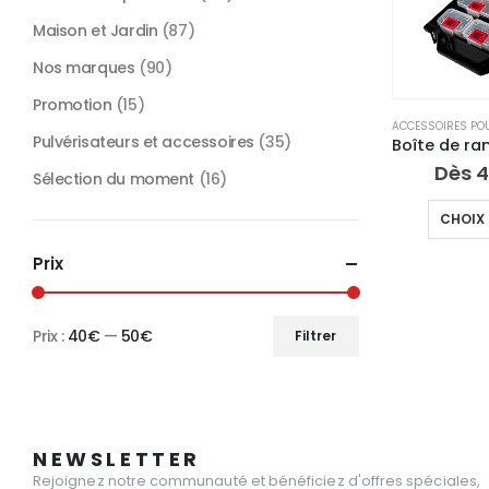
Maison et Jardin
(87)
Nos marques
(90)
Promotion
(15)
Pulvérisateurs et accessoires
(35)
Dès
4
Sélection du moment
(16)
CHOIX 
Prix
Prix :
40€
—
50€
Filtrer
Prix
Prix
min
max
NEWSLETTER
Rejoignez notre communauté et bénéficiez d'offres spéciales,