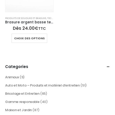
PRODUITS DE SOUDURE ET BRASURE
,
TECH N'FAST
Brasure argent basse température – FASTI’BRAZ
Dès
24.00
€
TTC
Ce
CHOIX DES OPTIONS
produit
a
plusieurs
variations.
Les
Categories
options
peuvent
Animaux
(9)
être
Auto et Moto – Produits et matériel d’entretien
(51)
choisies
sur
Bricolage et Entretien
(65)
la
Gamme responsable
(40)
page
du
Maison et Jardin
(87)