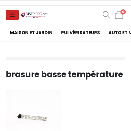
0
MAISON ET JARDIN
PULVÉRISATEURS
AUTO ET
brasure basse température