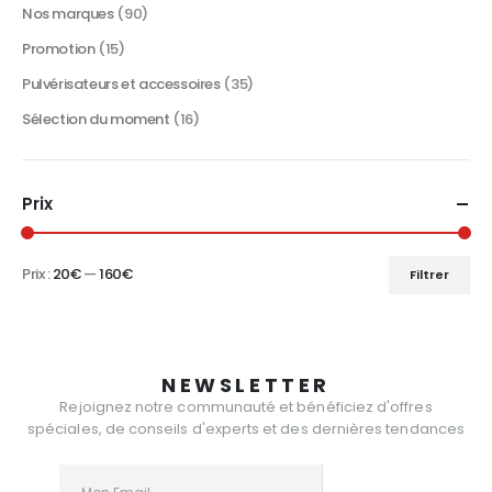
produit
Nos marques
(90)
Promotion
(15)
Pulvérisateurs et accessoires
(35)
Sélection du moment
(16)
Prix
Prix :
20€
—
160€
Filtrer
Prix
Prix
min
max
NEWSLETTER
Rejoignez notre communauté et bénéficiez d'offres
spéciales, de conseils d'experts et des dernières tendances