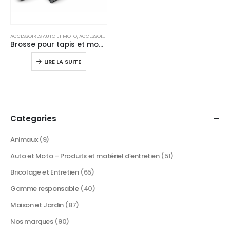
ACCESSOIRES AUTO ET MOTO
,
ACCESSOIRES NETTOYAGE INTÉRIEUR
Brosse pour tapis et moquette – Entretien manuel des fibres – Poils nylon haute efficacité
LIRE LA SUITE
Categories
Animaux
(9)
Auto et Moto – Produits et matériel d’entretien
(51)
Bricolage et Entretien
(65)
Gamme responsable
(40)
Maison et Jardin
(87)
Nos marques
(90)