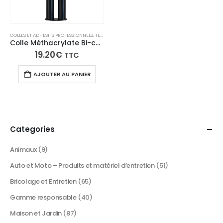
COLLES ET ADHÉSIFS PROFESSIONNELS
,
TECH N'FAST
Colle Méthacrylate Bi-composant Prise Rapide TECH N’FAST – Seringue de 2 x 12,5 ml
19.20
€
TTC
AJOUTER AU PANIER
Categories
Animaux
(9)
Auto et Moto – Produits et matériel d’entretien
(51)
Bricolage et Entretien
(65)
Gamme responsable
(40)
Maison et Jardin
(87)