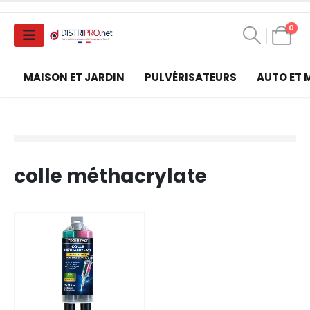
0
MAISON ET JARDIN
PULVÉRISATEURS
AUTO ET
colle méthacrylate