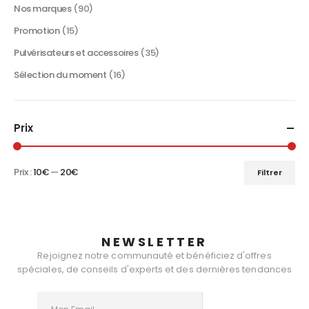
Nos marques
(90)
Promotion
(15)
Pulvérisateurs et accessoires
(35)
Sélection du moment
(16)
Prix
Prix :
10€
—
20€
Filtrer
Prix
Prix
min
max
NEWSLETTER
Rejoignez notre communauté et bénéficiez d'offres
spéciales, de conseils d'experts et des dernières tendances