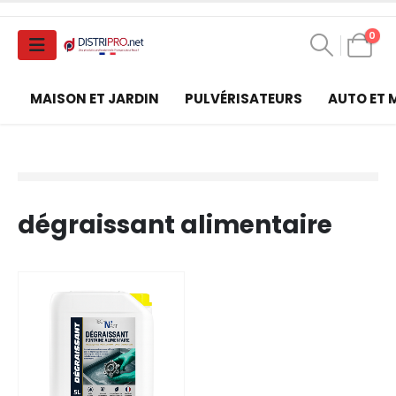
0
MAISON ET JARDIN
PULVÉRISATEURS
AUTO ET
dégraissant alimentaire