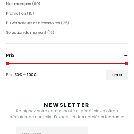
produit
Nos marques
(90)
Promotion
(15)
Pulvérisateurs et accessoires
(35)
Sélection du moment
(16)
Prix
Prix :
30€
—
100€
Filtrer
Prix
Prix
min
max
NEWSLETTER
Rejoignez notre communauté et bénéficiez d'offres
spéciales, de conseils d'experts et des dernières tendances