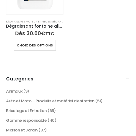
DÉGRAISSAGE MOTEUR ET PIÈCES MÉCANIQUES
,
NETTOYANT DÉGRAISSANT RESPONSABLE
,
TECH N
Dégraissant fontaine alimentaire en phase aqueuse
Dès
30.00
€
TTC
Ce
CHOIX DES OPTIONS
produit
a
plusieurs
variations.
Les
Categories
options
peuvent
Animaux
(9)
être
Auto et Moto – Produits et matériel d’entretien
(51)
choisies
sur
Bricolage et Entretien
(65)
la
Gamme responsable
(40)
page
du
Maison et Jardin
(87)