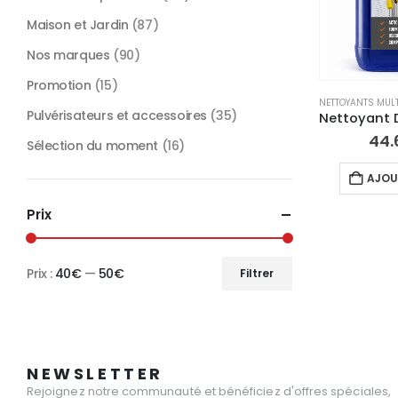
Maison et Jardin
(87)
Nos marques
(90)
Promotion
(15)
NETTOYANTS MULT
Pulvérisateurs et accessoires
(35)
44.
Sélection du moment
(16)
AJOU
Prix
Prix :
40€
—
50€
Filtrer
Prix
Prix
min
max
NEWSLETTER
Rejoignez notre communauté et bénéficiez d'offres spéciales,