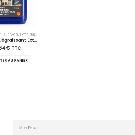
I-SURFACES EXTÉRIEUR
,
PRODUITS D’ENTRETIEN PISCINE ET SPA
,
SÉLECTION DU MOMENT
Nettoyant Dégraissant Extérieur Concentré | Terrasses, PVC, Portails & Volets – Fasti’OUT
64
€
TTC
TER AU PANIER