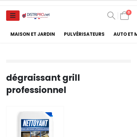
0
MAISON ET JARDIN
PULVÉRISATEURS
AUTO ET
dégraissant grill
professionnel