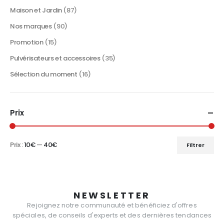
du
Maison et Jardin
(87)
produit
Nos marques
(90)
Promotion
(15)
Pulvérisateurs et accessoires
(35)
Sélection du moment
(16)
Prix
Prix :
10€
—
40€
Filtrer
Prix
Prix
min
max
NEWSLETTER
Rejoignez notre communauté et bénéficiez d'offres
spéciales, de conseils d'experts et des dernières tendances