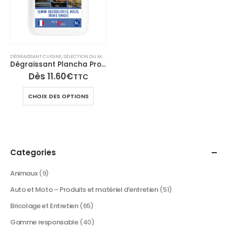
DÉGRAISSANT CUISINE
,
SÉLECTION DU MOMENT
Dégraissant Plancha Professionnel Gélifié – Four, BBQ, Hotte – Ultra Puissant 5L et 500ml
Dès
11.60
€
TTC
Ce
CHOIX DES OPTIONS
produit
a
plusieurs
variations.
Les
Categories
options
peuvent
Animaux
(9)
être
Auto et Moto – Produits et matériel d’entretien
(51)
choisies
sur
Bricolage et Entretien
(65)
la
Gamme responsable
(40)
page