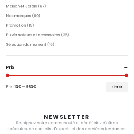
du
Maison et Jardin
(87)
produit
Nos marques
(90)
Promotion
(15)
Pulvérisateurs et accessoires
(35)
Sélection du moment
(16)
Prix
Prix :
10€
—
980€
Filtrer
Prix
Prix
min
max
NEWSLETTER
Rejoignez notre communauté et bénéficiez d'offres
spéciales, de conseils d'experts et des dernières tendances