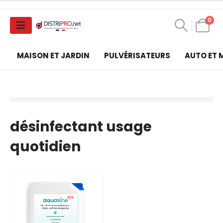
0
MAISON ET JARDIN
PULVÉRISATEURS
AUTO ET
désinfectant usage
quotidien