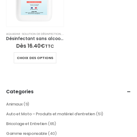
AQUASINE : SOLUTION DE DÉSINFECTION
,
DÉSINFECTANT ET INSECTICIDE INTÉRIEUR
,
GAMME RES
Désinfectant sans alcool – Solution d’eau ionisée pour mains et surfaces Aquasine
Dès
16.40
€
TTC
Ce
CHOIX DES OPTIONS
produit
a
plusieurs
variations.
Les
Categories
options
peuvent
Animaux
(9)
être
Auto et Moto – Produits et matériel d’entretien
(51)
choisies
sur
Bricolage et Entretien
(65)
la
Gamme responsable
(40)
page