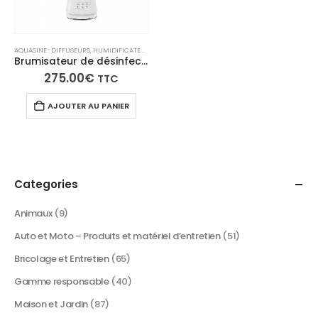
AQUASINE : DIFFUSEURS, HUMIDIFICATEURS, BRUMISATEURS
,
AQUASINE : SOLUTION DE DÉSINFE
Brumisateur de désinfection aquahome xl
275.00
€
TTC
AJOUTER AU PANIER
Categories
Animaux
(9)
Auto et Moto – Produits et matériel d’entretien
(51)
Bricolage et Entretien
(65)
Gamme responsable
(40)
Maison et Jardin
(87)