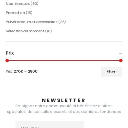
Nos marques
(90)
Promotion
(15)
Pulvérisateurs et accessoires
(35)
Sélection du moment
(16)
Prix
Prix :
270€
—
280€
Filtrer
Prix
Prix
min
max
NEWSLETTER
Rejoignez notre communauté et bénéficiez d'offres
spéciales, de conseils d'experts et des dernières tendances