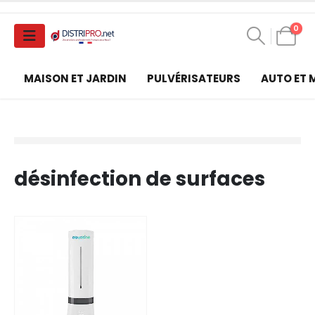
0
MAISON ET JARDIN
PULVÉRISATEURS
AUTO ET
désinfection de surfaces