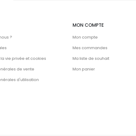
la
page
du
MON COMPTE
produit
nous ?
Mon compte
ales
Mes commandes
la vie privée et cookies
Ma liste de souhait
énérales de vente
Mon panier
érales d'utilisation