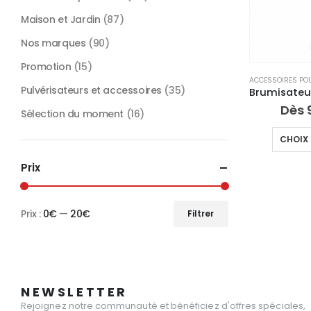
Maison et Jardin
(87)
Nos marques
(90)
Promotion
(15)
Pulvérisateurs et accessoires
(35)
Dès
Sélection du moment
(16)
CHOIX 
Prix
Prix :
0€
—
20€
Filtrer
Prix
Prix
min
max
NEWSLETTER
Rejoignez notre communauté et bénéficiez d'offres spéciales,