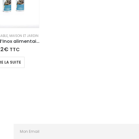
ABLE
,
MAISON ET JARDIN
Brillanteur d’Inox alimentaire – Fasti’BRILL
82
€
TTC
RE LA SUITE