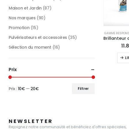
Maison et Jardin
(87)
Nos marques
(90)
Promotion
(15)
GAMME RESPONS
Pulvérisateurs et accessoires
(35)
11.
Sélection du moment
(16)
LI
Prix
Prix :
10€
—
20€
Filtrer
Prix
Prix
min
max
NEWSLETTER
Rejoignez notre communauté et bénéficiez d'offres spéciales,