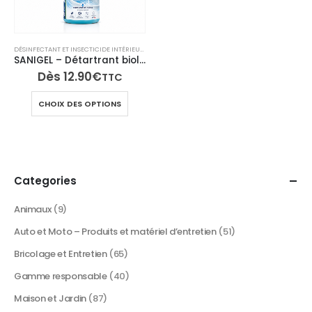
DÉSINFECTANT ET INSECTICIDE INTÉRIEUR
,
GAMME RESPONSABLE
,
NETTOYANTS SALLE DE BAIN ET
SANIGEL – Détartrant biologique WC, urinoirs & canalisations – 1L – TECH N’FAST
Dès
12.90
€
TTC
Ce
CHOIX DES OPTIONS
produit
a
plusieurs
variations.
Les
Categories
options
peuvent
Animaux
(9)
être
Auto et Moto – Produits et matériel d’entretien
(51)
choisies
sur
Bricolage et Entretien
(65)
la
Gamme responsable
(40)
page
du
Maison et Jardin
(87)