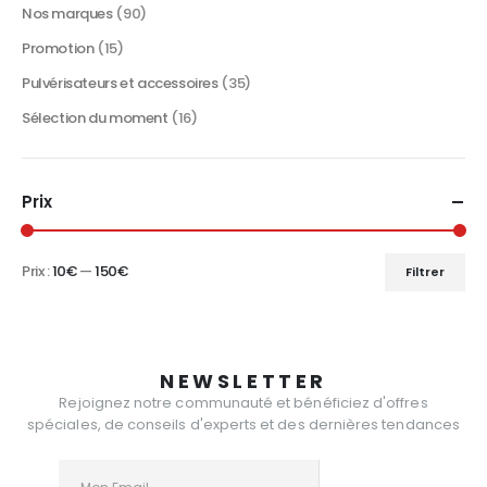
produit
Nos marques
(90)
Promotion
(15)
Pulvérisateurs et accessoires
(35)
Sélection du moment
(16)
Prix
Prix :
10€
—
150€
Filtrer
Prix
Prix
min
max
NEWSLETTER
Rejoignez notre communauté et bénéficiez d'offres
spéciales, de conseils d'experts et des dernières tendances