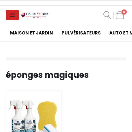
0
MAISON ET JARDIN
PULVÉRISATEURS
AUTO ET
éponges magiques