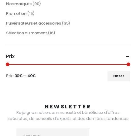
Nos marques
(90)
Promotion
(15)
Pulvérisateurs et accessoires
(35)
Sélection du moment
(16)
Prix
Prix :
30€
—
40€
Filtrer
Prix
Prix
min
max
NEWSLETTER
Rejoignez notre communauté et bénéficiez d'offres
spéciales, de conseils d'experts et des dernières tendances