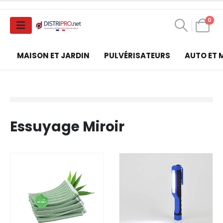
0
MAISON ET JARDIN
PULVÉRISATEURS
AUTO ET
Essuyage Miroir