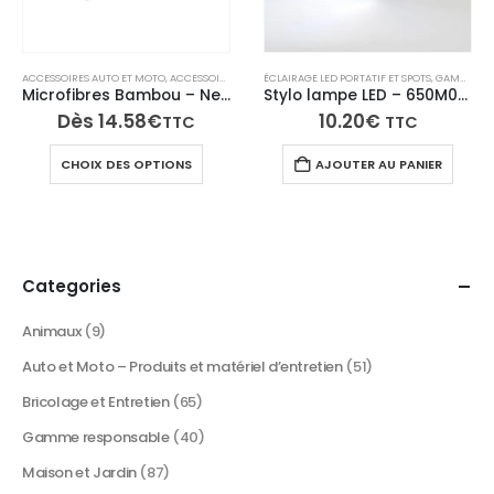
ACCESSOIRES AUTO ET MOTO
,
ACCESSOIRES NETTOYAGE EXTÉRIEUR
ÉCLAIRAGE LED PORTATIF ET SPOTS
,
MICROFIBRE ET ÉPONGES
,
GAMME RESPONSABLE
Microfibres Bambou – Nettoyage et essuyage des vitres, miroirs sans trace – Lot de 5
Stylo lampe LED – 650M005
Dès
14.58
€
10.20
€
TTC
TTC
Ce
CHOIX DES OPTIONS
AJOUTER AU PANIER
produit
a
plusieurs
variations.
Les
Categories
options
peuvent
Animaux
(9)
être
Auto et Moto – Produits et matériel d’entretien
(51)
choisies
sur
Bricolage et Entretien
(65)
la
Gamme responsable
(40)
page
du
Maison et Jardin
(87)