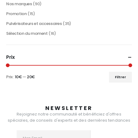
produit
Nos marques
(90)
Promotion
(15)
Pulvérisateurs et accessoires
(35)
Sélection du moment
(16)
Prix
Prix :
10€
—
20€
Filtrer
Prix
Prix
min
max
NEWSLETTER
Rejoignez notre communauté et bénéficiez d'offres
spéciales, de conseils d'experts et des dernières tendances