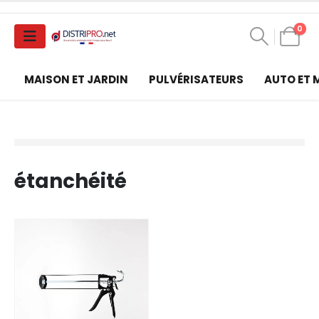
0
MAISON ET JARDIN
PULVÉRISATEURS
AUTO ET
étanchéité