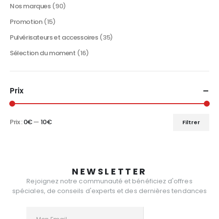
Nos marques
(90)
Promotion
(15)
Pulvérisateurs et accessoires
(35)
Sélection du moment
(16)
Prix
Prix :
0€
—
10€
Filtrer
Prix
Prix
min
max
NEWSLETTER
Rejoignez notre communauté et bénéficiez d'offres
spéciales, de conseils d'experts et des dernières tendances