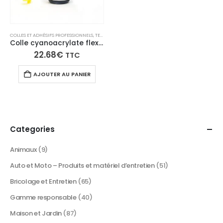
COLLES ET ADHÉSIFS PROFESSIONNELS
,
TECH N'FAST
Colle cyanoacrylate flexible multi-matériaux 20g – Fix’N FLEX
22.68
€
TTC
AJOUTER AU PANIER
Categories
Animaux
(9)
Auto et Moto – Produits et matériel d’entretien
(51)
Bricolage et Entretien
(65)
Gamme responsable
(40)
Maison et Jardin
(87)