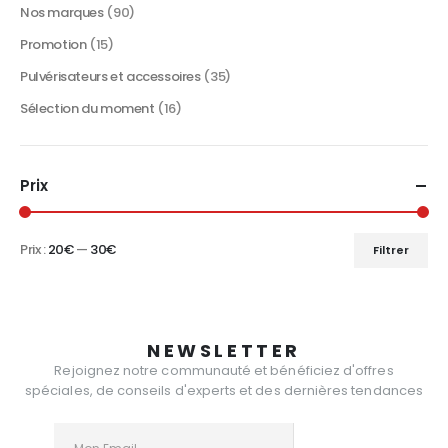
Nos marques
(90)
Promotion
(15)
Pulvérisateurs et accessoires
(35)
Sélection du moment
(16)
Prix
Prix :
20€
—
30€
Filtrer
Prix
Prix
min
max
NEWSLETTER
Rejoignez notre communauté et bénéficiez d'offres
spéciales, de conseils d'experts et des dernières tendances