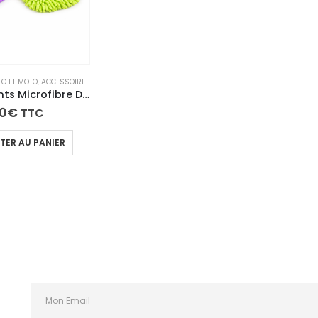
O ET MOTO
,
ACCESSOIRES NETTOYAGE INTÉRIEUR
,
MICROFIBRE ET ÉPONGES
Lot de 2 Gants Microfibre Double Face – Nettoyage Voiture & Maison (Violet + Vert)
10
€
TTC
TER AU PANIER