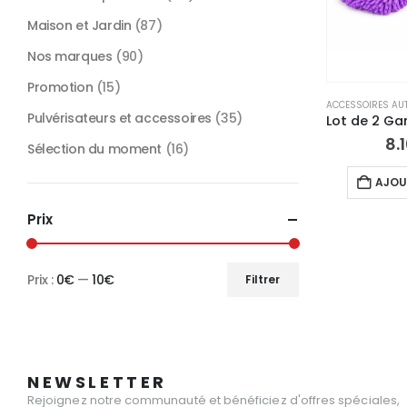
Maison et Jardin
(87)
Nos marques
(90)
Promotion
(15)
ACCESSOIRES AUT
Pulvérisateurs et accessoires
(35)
8.
Sélection du moment
(16)
AJOU
Prix
Prix :
0€
—
10€
Filtrer
Prix
Prix
min
max
NEWSLETTER
Rejoignez notre communauté et bénéficiez d'offres spéciales,