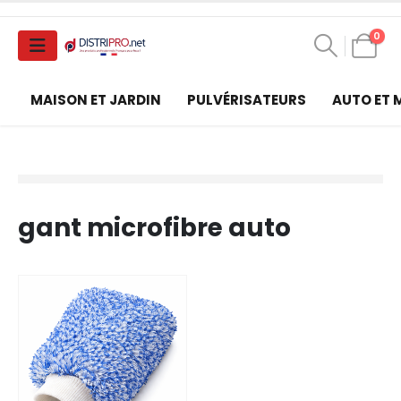
0
MAISON ET JARDIN
PULVÉRISATEURS
AUTO ET
gant microfibre auto