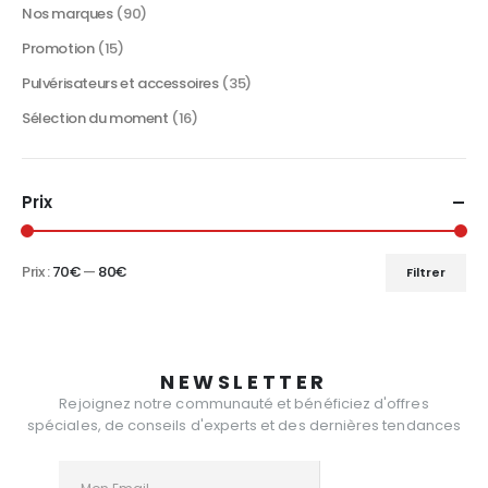
Nos marques
(90)
Promotion
(15)
Pulvérisateurs et accessoires
(35)
Sélection du moment
(16)
Prix
Prix :
70€
—
80€
Filtrer
Prix
Prix
min
max
NEWSLETTER
Rejoignez notre communauté et bénéficiez d'offres
spéciales, de conseils d'experts et des dernières tendances