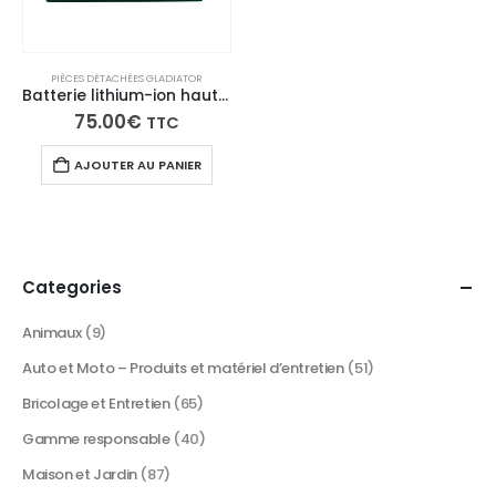
PIÈCES DÉTACHÉES GLADIATOR
Batterie lithium-ion haute performance 12V pour pulvérisateur électrique Gladiator – Autonomie de 6 heures – Charge rapide
75.00
€
TTC
AJOUTER AU PANIER
Categories
Animaux
(9)
Auto et Moto – Produits et matériel d’entretien
(51)
Bricolage et Entretien
(65)
Gamme responsable
(40)
Maison et Jardin
(87)