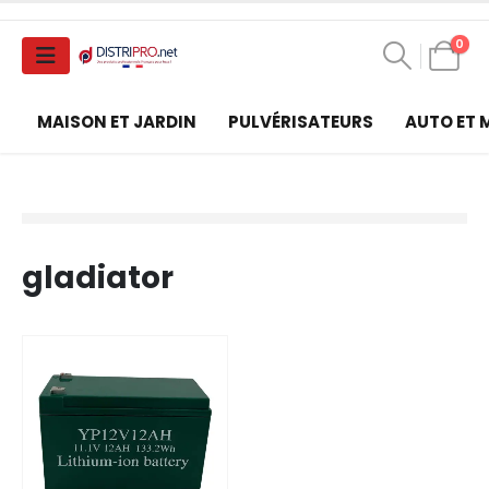
0
MAISON ET JARDIN
PULVÉRISATEURS
AUTO ET
gladiator