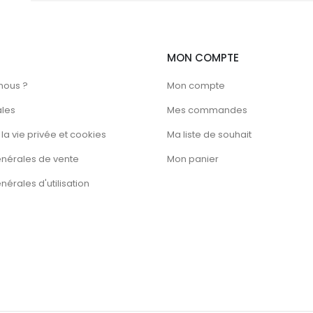
la
page
du
MON COMPTE
produit
nous ?
Mon compte
ales
Mes commandes
la vie privée et cookies
Ma liste de souhait
énérales de vente
Mon panier
érales d'utilisation