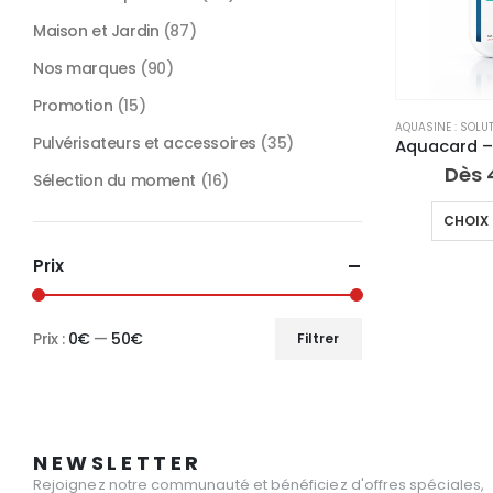
Maison et Jardin
(87)
Nos marques
(90)
Promotion
(15)
AQUASINE : SOLU
Pulvérisateurs et accessoires
(35)
Dès
Sélection du moment
(16)
CHOIX 
Prix
Prix :
0€
—
50€
Filtrer
Prix
Prix
min
max
NEWSLETTER
Rejoignez notre communauté et bénéficiez d'offres spéciales,