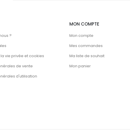
la
page
du
MON COMPTE
produit
nous ?
Mon compte
ales
Mes commandes
la vie privée et cookies
Ma liste de souhait
énérales de vente
Mon panier
érales d'utilisation