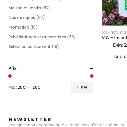
Maison et Jardin
(87)
Nos marques
(90)
Promotion
(15)
DÉSINFECTANT ET 
Pulvérisateurs et accessoires
(35)
Dès
2
Sélection du moment
(16)
CHOIX 
Prix
Prix :
20€
—
120€
Filtrer
Prix
Prix
min
max
NEWSLETTER
Rejoignez notre communauté et bénéficiez d'offres spéciales,