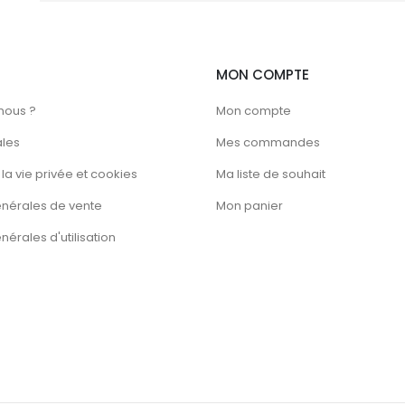
la
la
page
page
du
du
MON COMPTE
produit
produit
nous ?
Mon compte
ales
Mes commandes
la vie privée et cookies
Ma liste de souhait
énérales de vente
Mon panier
érales d'utilisation