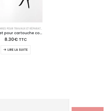
D’ÉTANCHÉITÉ
,
TECH N'FAST
ACCESSOIRES POUR TRAVAUX ET RÉPARATIONS
Pistolet pour cartouche colle 290ml
8.30
€
TTC
LIRE LA SUITE