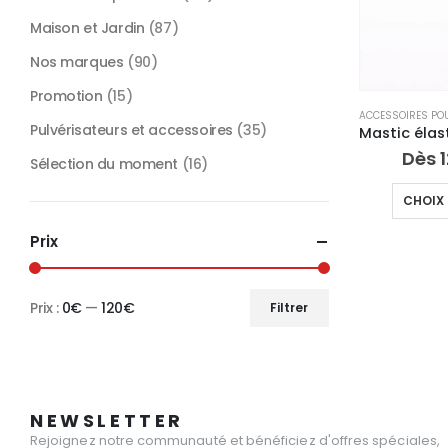
Maison et Jardin
(87)
Nos marques
(90)
Promotion
(15)
Pulvérisateurs et accessoires
(35)
Dès
Sélection du moment
(16)
CHOIX 
Prix
Prix :
0€
—
120€
Filtrer
Prix
Prix
min
max
NEWSLETTER
Rejoignez notre communauté et bénéficiez d'offres spéciales,