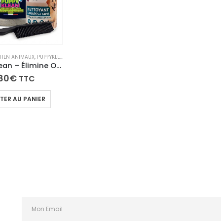
ETIEN ANIMAUX
,
PUPPYKLEAN
Kit PuppyKlean – Élimine Odeurs, Urine & Taches de Chiot
80
€
TTC
TER AU PANIER