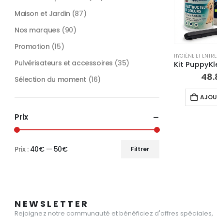
Maison et Jardin
(87)
Nos marques
(90)
Promotion
(15)
HYGIÈNE ET ENTR
Pulvérisateurs et accessoires
(35)
48.
Sélection du moment
(16)
AJOU
Prix
Prix :
40€
—
50€
Filtrer
Prix
Prix
min
max
NEWSLETTER
Rejoignez notre communauté et bénéficiez d'offres spéciales,