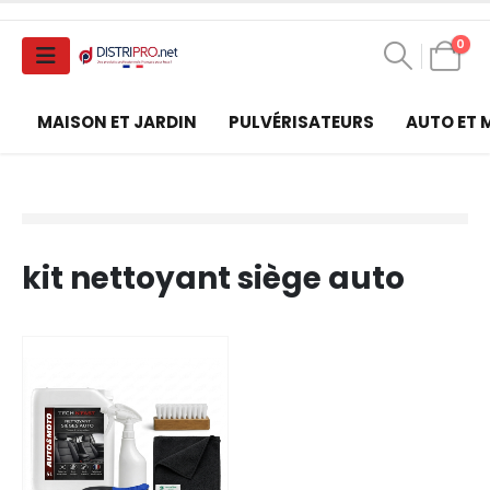
0
MAISON ET JARDIN
PULVÉRISATEURS
AUTO ET
kit nettoyant siège auto