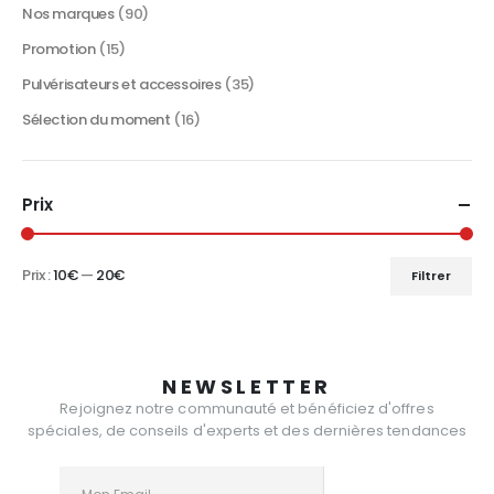
Nos marques
(90)
Promotion
(15)
Pulvérisateurs et accessoires
(35)
Sélection du moment
(16)
Prix
Prix :
10€
—
20€
Filtrer
Prix
Prix
min
max
NEWSLETTER
Rejoignez notre communauté et bénéficiez d'offres
spéciales, de conseils d'experts et des dernières tendances