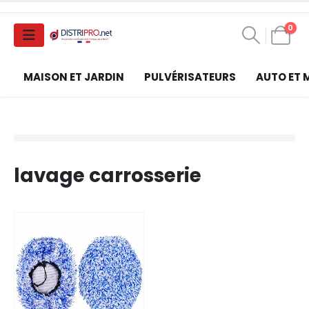
0
MAISON ET JARDIN
PULVÉRISATEURS
AUTO ET
lavage carrosserie