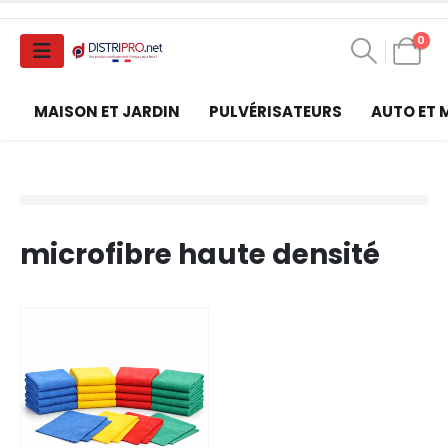
0
MAISON ET JARDIN
PULVÉRISATEURS
AUTO ET
microfibre haute densité