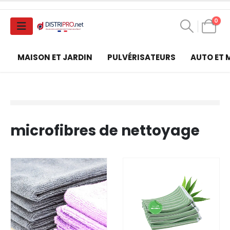
0
MAISON ET JARDIN
PULVÉRISATEURS
AUTO ET
microfibres de nettoyage