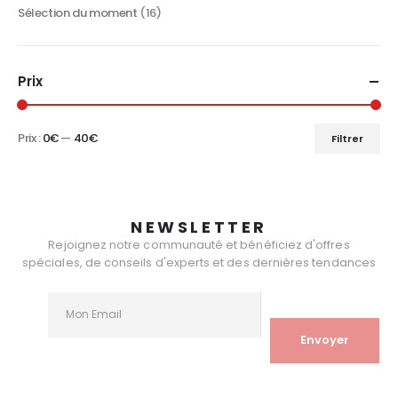
Sélection du moment
(16)
Prix
Prix :
0€
—
40€
Filtrer
Prix
Prix
min
max
NEWSLETTER
Rejoignez notre communauté et bénéficiez d'offres
spéciales, de conseils d'experts et des dernières tendances