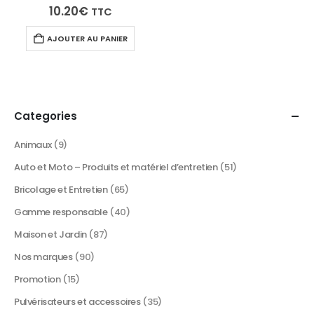
produit
produi
10.20
€
TTC
AJOUTER AU PANIER
Categories
Animaux
(9)
Auto et Moto – Produits et matériel d’entretien
(51)
Bricolage et Entretien
(65)
Gamme responsable
(40)
Maison et Jardin
(87)
Nos marques
(90)
Promotion
(15)
Pulvérisateurs et accessoires
(35)